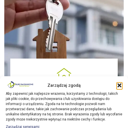
Zarządzaj zgodą
Pomoc w zameldowaniu w Holandii
Aby zapewnić jak najlepsze wrażenia, korzystamy z technologii, takich
jak pliki cookie, do przechowywania i/lub uzyskiwania dostępu do
Asystujemy w całym procesie meldunkowym, aby
informacji o urządzeniu. Zgoda na te technologie pozwoli nam
Twoja adaptacja w nowym kraju była łatwiejsza.
przetwarzać dane, takie jak zachowanie podczas przeglądania lub
unikalne identyfikatory na tej stronie. Brak wyrażenia zgody lub wycofanie
Czytaj więcej
zgody może niekorzystnie wpłynąć na niektóre cechy i funkcje.
Zarządzaj serwisami